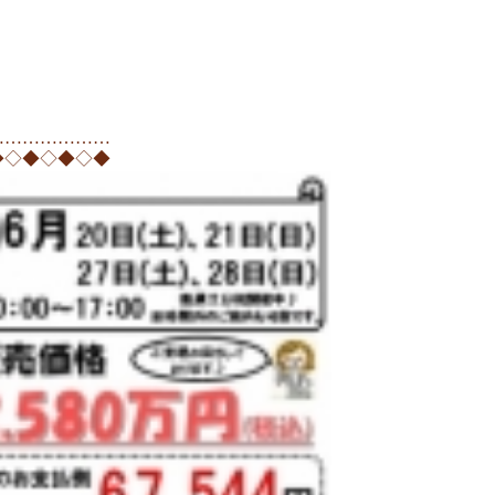
…………………
◆◇◆◇◆◇◆