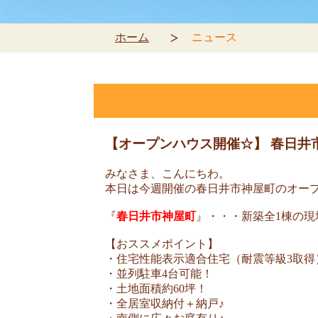
ホーム
ニュース
【オープンハウス開催☆】 春日井市神
みなさま、こんにちわ。
本日は今週開催の春日井市神屋町のオー
『
春日井市神屋町
』・・・新築全1棟の現
【おススメポイント】
・住宅性能表示適合住宅（耐震等級3取得
・並列駐車4台可能！
・土地面積約60坪！
・全居室収納付＋納戸♪