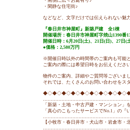
・南側に広々お庭有り♪
・閑静な住宅街♪
などなど、文字だけでは伝えられない魅力
『春日井市神屋町
』新築戸建 全1棟
開催場所：春日井市神屋町字焼山1390番13
開催日時：6月20日(土)、21日(日)、27日(
●価格：2,580万円
※開催日時以外の時間帯のご案内も可能
ご案内の際には希望日時をお伝えくださ
物件のご案内、詳細やご質問等ございま
それでは、たくさんのお問い合わせをス
◆◇◆◇◆◇◆◇◆◇◆◇◆◇◆◇◆◇
………………………………………………
「新築・土地・中古戸建・マンション」
「真心のこもったサービスでNo.1」の『い
………………………………………………
【小牧市・春日井市・犬山市・岩倉市・北
………………………………………………