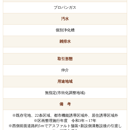
プロパンガス
汚水
個別浄化槽
雑排水
取引形態
仲介
用途地域
無指定(市街化調整地域)
備 考
※既存宅地、22条区域、都市機能誘導区域外、居住誘導区域外
※区画整理施行年度 令和3年～17年
※西側前面道路約5ｍでアスファルト舗装+新設側溝敷設後の引渡し