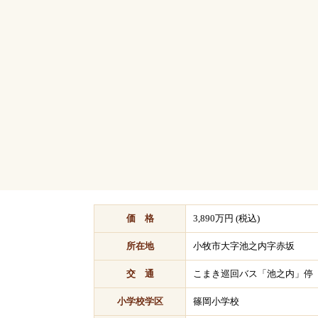
価 格
3,890万円 (税込)
所在地
小牧市大字池之内字赤坂
交 通
こまき巡回バス「池之内」停 
小学校学区
篠岡小学校