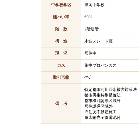
中学校学区
篠岡中学校
建ぺい率
60%
階 数
2階建階
構 造
木造スレート葺
現 況
居住中
ガス
集中プロパンガス
取引形態
仲介
特定都市河川浸水被害対策法
都市再生特別措置法
都市機能誘導区域外
備 考
居住誘導区域外
※住友不動産施工
※太陽光＋蓄電池付