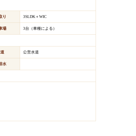
取り
3SLDK＋WIC
車場
3台（車種による）
水道
公営水道
排水