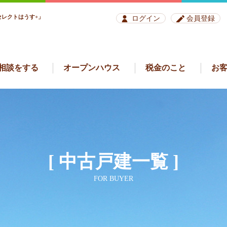
レクトはうす+」
ログイン
会員登録
相談をする
オープンハウス
税金のこと
お
[ 中古戸建一覧 ]
FOR BUYER