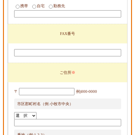
携帯
自宅
勤務先
FAX番号
ご住所
〒
例)000-0000
市区郡町村名（例:小牧市中央）
番地（例:1-2-3）