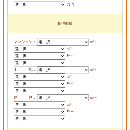
万円
希望面積
マンション：
m²～
m²
坪～
土 地：
m²～
m²
坪～
建 物：
m²～
m²
坪～