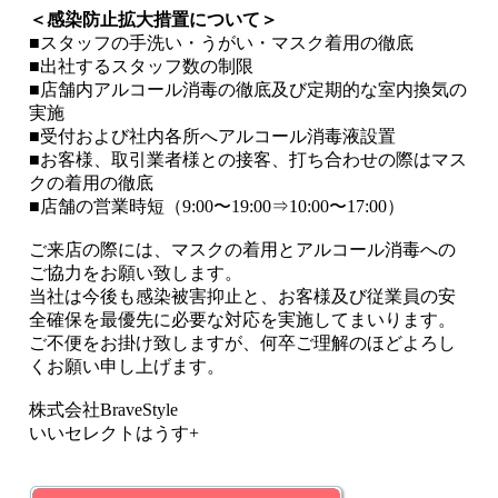
＜感染防止拡大措置について＞
■スタッフの手洗い・うがい・マスク着用の徹底
■出社するスタッフ数の制限
■店舗内アルコール消毒の徹底及び定期的な室内換気の
実施
■受付および社内各所へアルコール消毒液設置
■お客様、取引業者様との接客、打ち合わせの際はマス
クの着用の徹底
■店舗の営業時短（
9:00
〜
19:00
⇒
10:00
〜
17:00
）
ご来店の際には、マスクの着用とアルコール消毒への
ご協力をお願い致します。
当社は今後も感染被害抑止と、お客様及び従業員の安
全確保を最優先に必要な対応を実施してまいります。
ご不便をお掛け致しますが、何卒ご理解のほどよろし
くお願い申し上げます。
株式会社
BraveStyle
いいセレクトはうす
+