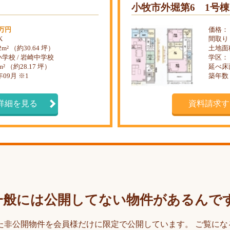
小牧市外堀第6 1号棟
0万円
価格：
K
間取り
32m² （約30.64 坪）
土地面
学校 / 岩崎中学校
学区：
4m² （約28.17 坪）
延べ床
年09月 ※1
築年数
詳細を見る
資料請求す
一般には公開してない物件があるんで
た非公開物件を会員様だけに限定で公開しています。 ご覧にな