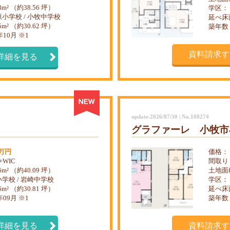
48m² （約38.56 坪）
学区：
小学校 / 小牧中学校
延べ床
25m² （約30.62 坪）
築年数
年10月 ※1
資料請求す
詳細を見る
update.2026/07/30 | No.108274
グラファーレ 小牧市
0万円
価格：
+WIC
間取り
56m² （約40.09 坪）
土地面
学校 / 岩崎中学校
学区：
86m² （約30.81 坪）
延べ床
年09月 ※1
築年数
詳細を見る
資料請求す