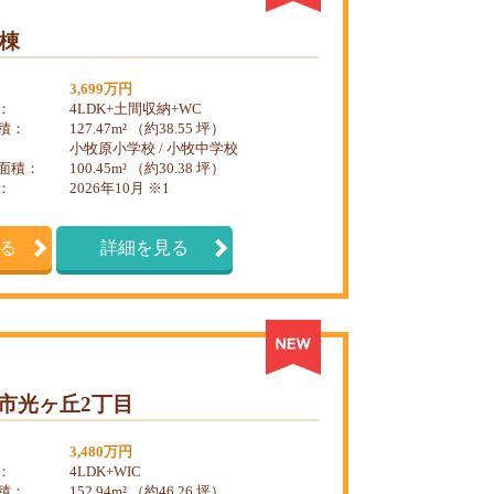
号棟
3,699万円
：
4LDK+土間収納+WC
積：
127.47m² （約38.55 坪）
小牧原小学校 / 小牧中学校
面積：
100.45m² （約30.38 坪）
：
2026年10月 ※1
る
詳細を見る
 小牧市光ヶ丘2丁目
3,480万円
：
4LDK+WIC
積：
152.94m² （約46.26 坪）