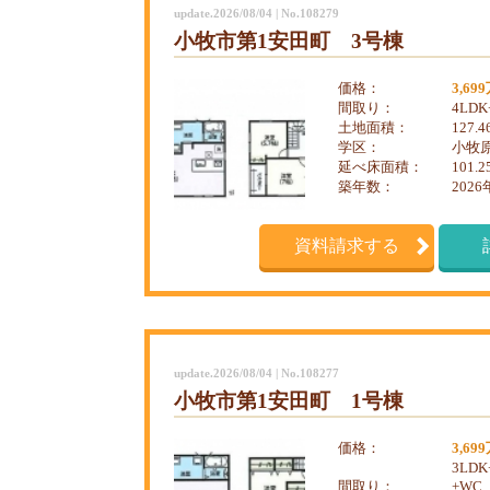
update.2026/08/04 | No.108279
小牧市第1安田町 3号棟
価格：
3,69
間取り：
4LD
土地面積：
127.
学区：
小牧原
延べ床面積：
101.
築年数：
2026
資料請求する
update.2026/08/04 | No.108277
小牧市第1安田町 1号棟
価格：
3,69
3LD
間取り：
+WC