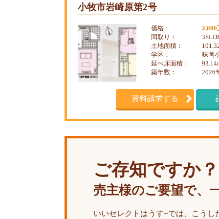
小牧市岩崎原第2号
価格：
2,69
間取り：
3SLD
土地面積：
101.
学区：
味岡小
延べ床面積：
93.1
築年数：
2026
資料請求する
ご存知ですか？
売主様のご要望で、
いいセレクトはうす+では、こうし