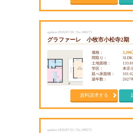
update.2026/07/30 | No.108273
グラファーレ 小牧市小松寺2期 
価格：
3,39
間取り：
3LDK
土地面積：
133.
学区：
本庄小
延べ床面積：
101.
築年数：
2027
資料請求する
update.2026/07/23 | No.108271