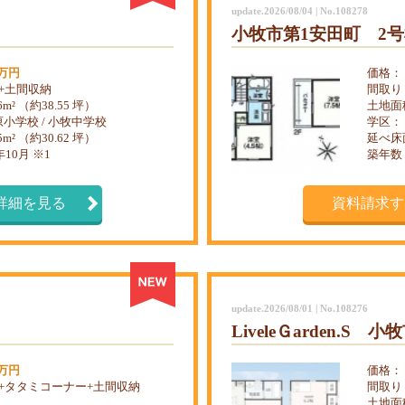
update.2026/08/04 | No.108278
小牧市第1安田町 2
9万円
価格：
K+土間収納
間取り
46m² （約38.55 坪）
土地面
小学校 / 小牧中学校
学区：
25m² （約30.62 坪）
延べ床
年10月 ※1
築年数
詳細を見る
資料請求す
update.2026/08/01 | No.108276
LiveleＧarden.S
9万円
価格：
K+タタミコーナー+土間収納
間取り
土地面