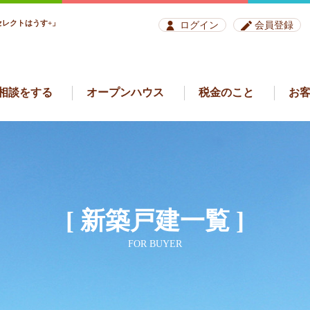
レクトはうす+」
ログイン
会員登録
相談をする
オープンハウス
税金のこと
お
[ 新築戸建一覧 ]
FOR BUYER