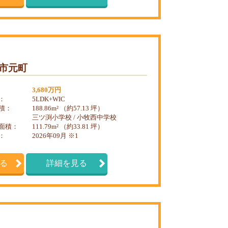
小牧市元町
3,680万円
：
5LDK+WIC
積：
188.86m² （約57.13 坪）
三ツ渕小学校 / 小牧西中学校
面積：
111.79m² （約33.81 坪）
：
2026年09月 ※1
る
詳細を見る