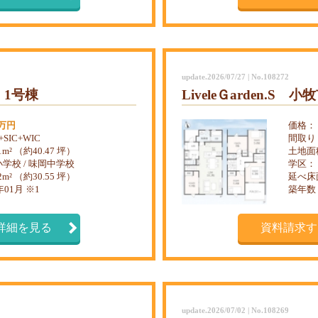
update.2026/07/27 | No.108272
1号棟
LiveleＧarden.S 
0万円
価格：
+SIC+WIC
間取り
81m² （約40.47 坪）
土地面
学校 / 味岡中学校
学区：
02m² （約30.55 坪）
延べ床
年01月 ※1
築年数
詳細を見る
資料請求す
update.2026/07/02 | No.108269