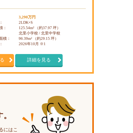
3,290万円
：
2LDK+S
積：
125.54m² （約37.97 坪）
北里小学校 / 北里中学校
面積：
96.39m² （約29.15 坪）
：
2026年10月 ※1
る
詳細を見る
す。
るにはこ