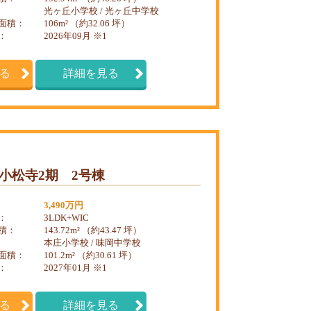
光ヶ丘小学校 / 光ヶ丘中学校
面積：
106m² （約32.06 坪）
：
2026年09月 ※1
る
詳細を見る
小松寺2期 2号棟
3,490万円
：
3LDK+WIC
積：
143.72m² （約43.47 坪）
本庄小学校 / 味岡中学校
面積：
101.2m² （約30.61 坪）
：
2027年01月 ※1
る
詳細を見る