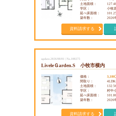
土地面積：
127.
学区：
小牧原
延べ床面積：
101.
築年数：
2026
資料請求する
update.2026/08/01 | No.108275
LiveleＧarden.S 小牧市横内
価格：
3,18
間取り：
4LDK
土地面積：
132.
学区：
村中小
延べ床面積：
101.
築年数：
2026
資料請求する