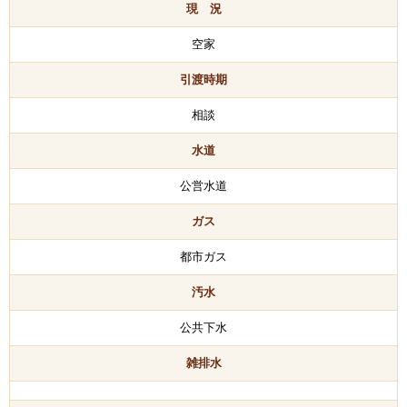
現 況
空家
引渡時期
相談
水道
公営水道
ガス
都市ガス
汚水
公共下水
雑排水