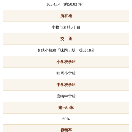
165.4m² （約50.03 坪）
所在地
小牧市岩崎5丁目
交 通
名鉄小牧線「味岡」駅 徒歩18分
小学校学区
味岡小学校
中学校学区
岩崎中学校
建ぺい率
60%
容積率